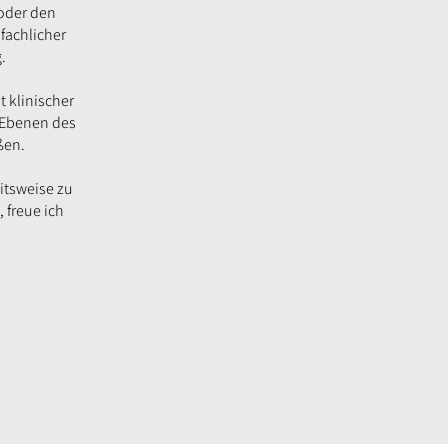
oder den
fachlicher
.
 klinischer
e Ebenen des
ßen.
itsweise zu
 freue ich