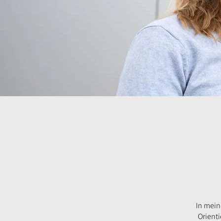
In mein
Orienti